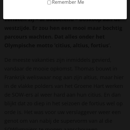
3×3’, melden zich 9 SOW-ers voor de reguliere
Remember Me
training. Onder broeierige omstandigheden
verlaten zij – al babbelend – Boskoop aan de
westzijde. Er zou hen een mooi maar bochtig
parcours wachten. Dat alles onder het
Olympische motto ‘citius, altius, fortius’.
De meeste vakanties zijn inmiddels gevierd,
vandaar de mooie opkomst. Thomas bouwt in
Frankrijk weliswaar nog aan zijn altius, maar hier
in de vlakke polders van het Groene Hart werken
de SOW-ers al weer hard aan hun citius. En dan
blijkt dat zo diep in het seizoen de fortius wel op
orde is. Het was voor uw verslaggever weer een
genot om van nabij de supervorm van al die
SOWlympiërs te mogen aanschouwen.