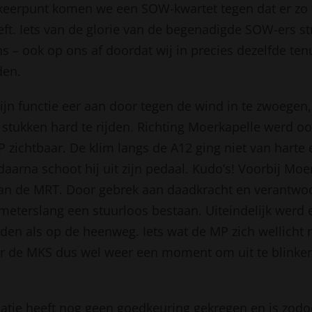
 keerpunt komen we een SOW-kwartet tegen dat er zo t
ft. Iets van de glorie van de begenadigde SOW-ers str
ns – ook op ons af doordat wij in precies dezelfde te
den.
jn functie eer aan door tegen de wind in te zwoegen
stukken hard te rijden. Richting Moerkapelle werd oo
 zichtbaar. De klim langs de A12 ging niet van harte
aarna schoot hij uit zijn pedaal. Kudo’s! Voorbij Moe
an de MRT. Door gebrek aan daadkracht en verantwoo
ometerslang een stuurloos bestaan. Uiteindelijk werd 
eden als op de heenweg. Iets wat de MP zich wellicht 
r de MKS dus wel weer een moment om uit te blinke
atie heeft nog geen goedkeuring gekregen en is zodo