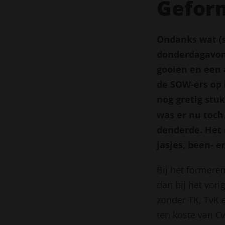
Gefor
Ondanks wat (
donderdagavond
gooien en een 
de SOW-ers op
nog gretig stu
was er nu toch
denderde. Het
jasjes, been- 
Bij het formere
dan bij het vori
zonder TK, TvK e
ten koste van C