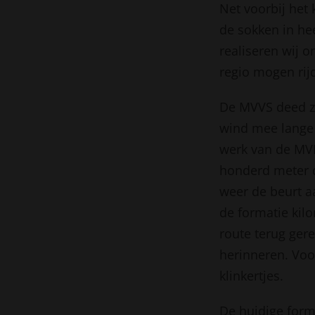
Net voorbij het
de sokken in hee
realiseren wij o
regio mogen rij
De MVVS deed zi
wind mee lange 
werk van de MVP
honderd meter d
weer de beurt a
de formatie kil
route terug ger
herinneren. Voo
klinkertjes.
De huidige form