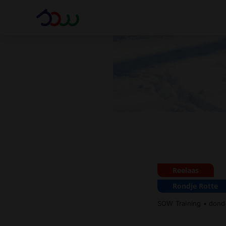
Ga
naar
inhoud
Reelaas
Rondje Rotte
SOW Training
•
donde