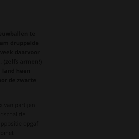
euwballen te
zaam druppelde
 week daarvoor
 (zelfs armen!)
s land heen
oor de zwarte
x van partijen
dscoalitie
oppositie opgaf
abinet