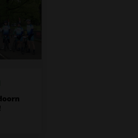
ldoorn
!