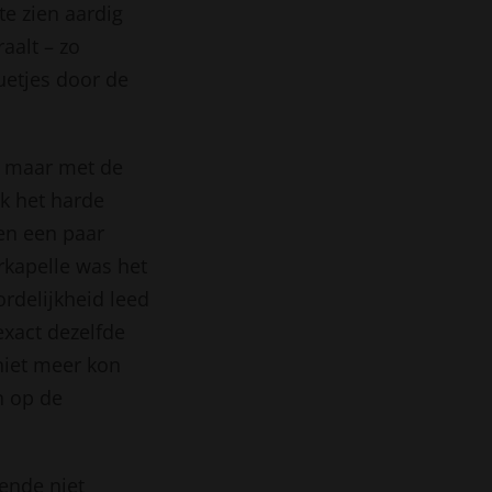
e zien aardig
aalt – zo
nuetjes door de
, maar met de
k het harde
 en een paar
rkapelle was het
rdelijkheid leed
exact dezelfde
niet meer kon
n op de
ende niet