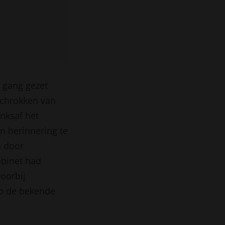
 gang gezet
schrokken van
nksaf het
n herinnering te
n door
abinet had
oorbij
op de bekende