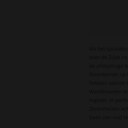
Na het spraakma
over de Zijde r
de plotselinge 
Noordeinde op te
hebben aan de t
Waddinxveen en 
ingezet. In per
Zevenhuizen ach
baan van oud le