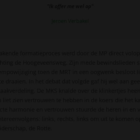
"Ik offer me wel op"
Jeroen Verbakel
kende formatieproces werd door de MP direct volop
ichting de Hoogeveensweg. Zijn mede bewindslieden 
tempowijziging toen de MRT in een oogwenk besloot li
 draaien. In het debat dat volgde gaf hij wel aan gee
aakverdeling. De MKS knalde over de klinkertjes hee
liet zien vertrouwen te hebben in de koers die het k
fecte harmonie en vertrouwen stuurde de heren in en v
tereenvolgens: links, rechts, links om uit te komen 
iderschap, de Rotte.