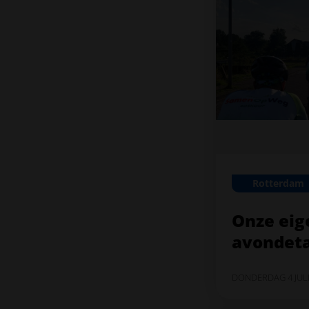
Rotterdam
Onze eig
avondet
DONDERDAG 4 JULI