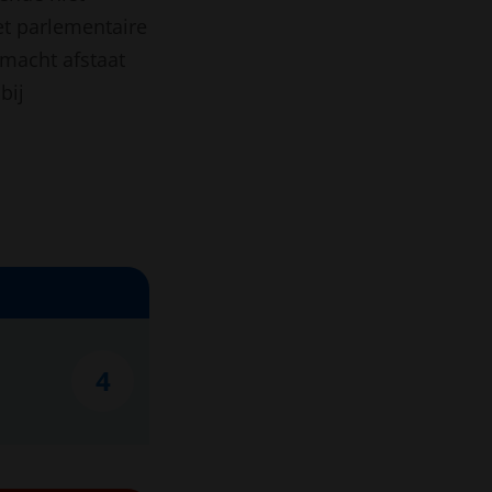
et parlementaire
 macht afstaat
bij
4