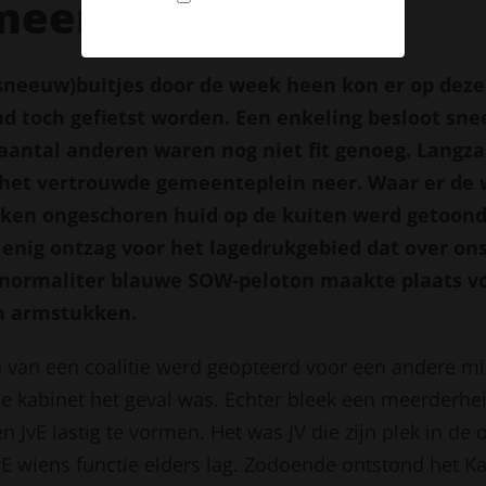
meerd!
sneeuw)buitjes door de week heen kon er op deze
 toch gefietst worden. Een enkeling besloot sne
aantal anderen waren nog niet fit genoeg. Lang
 het vertrouwde gemeenteplein neer. Waar er de
kken ongeschoren huid op de kuiten werd getoond,
 enig ontzag voor het lagedrukgebied dat over on
 normaliter blauwe SOW-peloton maakte plaats v
en armstukken.
n van een coalitie werd geopteerd voor een andere mi
ge kabinet het geval was. Echter bleek een meerderhei
n JvE lastig te vormen. Het was JV die zijn plek in de 
vE wiens functie elders lag. Zodoende ontstond het K