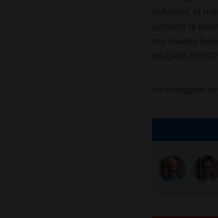
definitief. Al m
systeem te hers
zou daarbij hul
Jesaja40:29@SO
Uw verslaggever ter