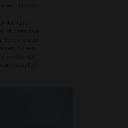
at we bij Leiden
jk dat René
f. Hij heeft daar
ing Normandië en
eizoen, als een
el vertelde dat
 ‘entdeskundige’