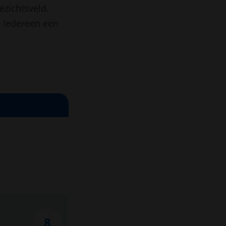
ezichtsveld.
. Iedereen een
8