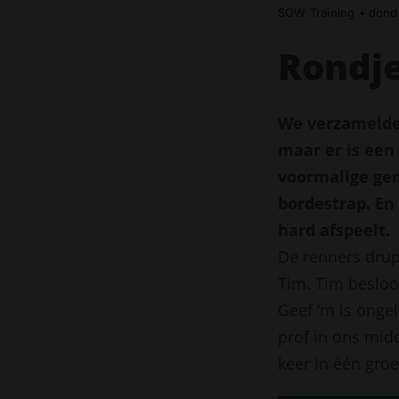
SOW Training
•
donde
Rondje
We verzamelden
maar er is een
voormalige ge
bordestrap. En
hard afspeelt.
De renners drup
Tim. Tim besloot
Geef ‘m is onge
prof in ons mid
keer in één gro