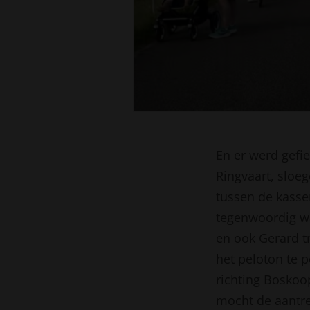
En er werd gefi
Ringvaart, sloeg
tussen de kasse
tegenwoordig wa
en ook Gerard t
het peloton te p
richting Boskoo
mocht de aantrek