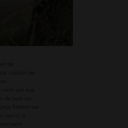
Foto: CvE
den de
daar raakten we
van
 sterk aan kop
in de buik van
uisje fietsten we
 sprint. Ik
rint heeft