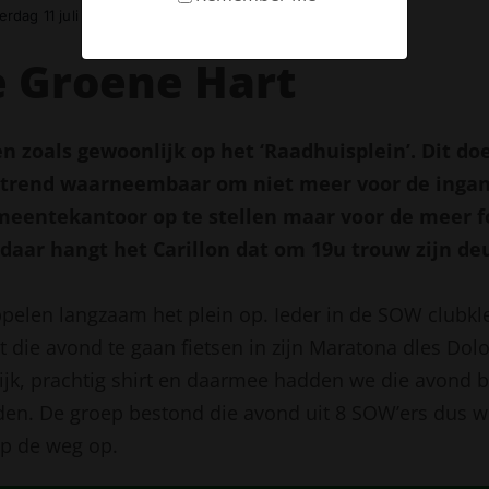
rdag 11 juli 2024
 Groene Hart
 zoals gewoonlijk op het ‘Raadhuisplein’. Dit do
 trend waarneembaar om niet meer voor de ingan
meentekantoor op te stellen maar voor de meer 
 daar hangt het Carillon dat om 19u trouw zijn deu
pelen langzaam het plein op. Ieder in de SOW clubkl
 die avond te gaan fietsen in zijn Maratona dles Dolo
lijk, prachtig shirt en daarmee hadden we die avond b
den. De groep bestond die avond uit 8 SOW’ers dus 
ep de weg op.