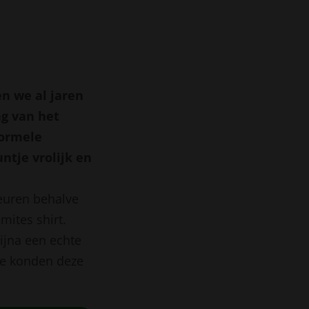
en we al jaren
g van het
formele
ntje vrolijk en
euren behalve
mites shirt.
ijna een echte
we konden deze