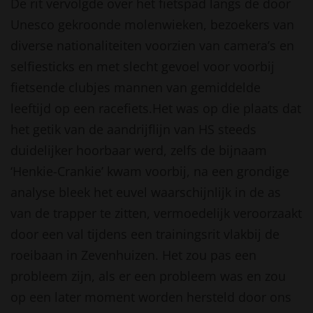
De rit vervolgde over het fietspad langs de door
Unesco gekroonde molenwieken, bezoekers van
diverse nationaliteiten voorzien van camera’s en
selfiesticks en met slecht gevoel voor voorbij
fietsende clubjes mannen van gemiddelde
leeftijd op een racefiets.Het was op die plaats dat
het getik van de aandrijflijn van HS steeds
duidelijker hoorbaar werd, zelfs de bijnaam
‘Henkie-Crankie’ kwam voorbij, na een grondige
analyse bleek het euvel waarschijnlijk in de as
van de trapper te zitten, vermoedelijk veroorzaakt
door een val tijdens een trainingsrit vlakbij de
roeibaan in Zevenhuizen. Het zou pas een
probleem zijn, als er een probleem was en zou
op een later moment worden hersteld door ons