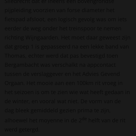
Sliedrecht dat er ineens een bovengrondse
pijpleiding voorzien van forse diameter het
fietspad afsloot, een logisch gevolg was om iets
eerder de weg onder het treinspoor te nemen
richting Wijngaarden. Het moet daar geweest zijn
dat groep 1 is gepasseerd na een lekke band van
Thomas, echter werd dat pas bevestigd toen
Bergambacht was verschalkt na appcontact
tussen de verslaggever en het Advies Gevend
Orgaan. Het mooie aan een 100km rit vroeg in
het seizoen is om te zien wie wat heeft gedaan in
de winter, en vooral wat niet. De vorm van de
dag bleek gemiddeld gezien prima te zijn,
de
alhoewel het moyenne in de 2
helft van de rit
werd getergd.