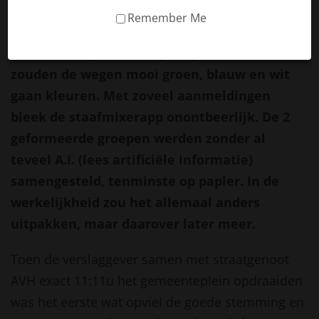
week voor de Kinderdijk klassieker al wel
Remember Me
duidelijk. Met 16 aanmeldingen -voor en
mooie zonnige zaterdag langs het water-
zouden de wegen mooi groen, blauw en wit
gaan kleuren. Met zoveel aanmeldingen
bleek de staafmixerapp onontbeerlijk. De 2
geformeerde groepen werden zonder al
teveel A.I. (lees artificiële informatie)
samengesteld, tenminste op papier. In de
werkelijkheid zou het allemaal anders
uitpakken, maar daarover later meer.
Toen de verslaggever samen met straatgenoot
AVH exact 11:11u het gemeenteplein opdraaiden
was het eerste wat opviel de goede stemming en