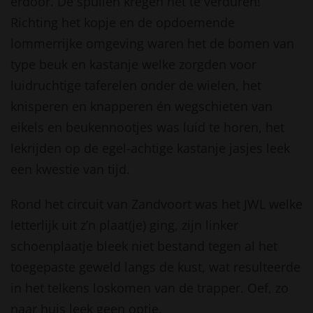
erdoor. De spullen kregen het te verduren!
Richting het kopje en de opdoemende
lommerrijke omgeving waren het de bomen van
type beuk en kastanje welke zorgden voor
luidruchtige taferelen onder de wielen, het
knisperen en knapperen én wegschieten van
eikels en beukennootjes was luid te horen, het
lekrijden op de egel-achtige kastanje jasjes leek
een kwestie van tijd.
Rond het circuit van Zandvoort was het JWL welke
letterlijk uit z’n plaat(je) ging, zijn linker
schoenplaatje bleek niet bestand tegen al het
toegepaste geweld langs de kust, wat resulteerde
in het telkens loskomen van de trapper. Oef, zo
naar huis leek geen optie.