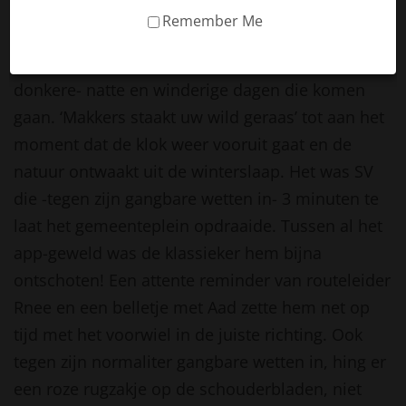
start van de enige echte end of season klassieker
Remember Me
van SOW, het Kopje voor de wielen! Enerzijds een
mooi vooruitzicht, anderzijds het teken van de
donkere- natte en winderige dagen die komen
gaan. ‘Makkers staakt uw wild geraas’ tot aan het
moment dat de klok weer vooruit gaat en de
natuur ontwaakt uit de winterslaap. Het was SV
die -tegen zijn gangbare wetten in- 3 minuten te
laat het gemeenteplein opdraaide. Tussen al het
app-geweld was de klassieker hem bijna
ontschoten! Een attente reminder van routeleider
Rnee en een belletje met Aad zette hem net op
tijd met het voorwiel in de juiste richting. Ook
tegen zijn normaliter gangbare wetten in, hing er
een roze rugzakje op de schouderbladen, niet