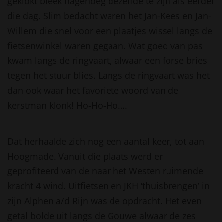
geklokt bleek nagenoeg dezelfde te zijn als eerder
die dag. Slim bedacht waren het Jan-Kees en Jan-
Willem die snel voor een plaatjes wissel langs de
fietsenwinkel waren gegaan. Wat goed van pas
kwam langs de ringvaart, alwaar een forse bries
tegen het stuur blies. Langs de ringvaart was het
dan ook waar het favoriete woord van de
kerstman klonk! Ho-Ho-Ho….
Dat herhaalde zich nog een aantal keer, tot aan
Hoogmade. Vanuit die plaats werd er
geprofiteerd van de naar het Westen ruimende
kracht 4 wind. Uitfietsen en JKH ‘thuisbrengen’ in
zijn Alphen a/d Rijn was de opdracht. Het even
getal bolde uit langs de Gouwe alwaar de zes