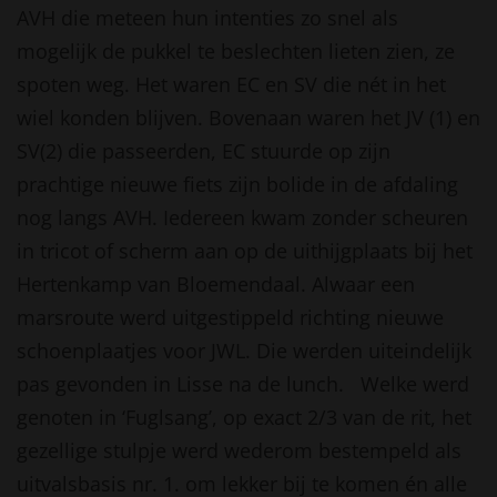
AVH die meteen hun intenties zo snel als
mogelijk de pukkel te beslechten lieten zien, ze
spoten weg. Het waren EC en SV die nét in het
wiel konden blijven. Bovenaan waren het JV (1) en
SV(2) die passeerden, EC stuurde op zijn
prachtige nieuwe fiets zijn bolide in de afdaling
nog langs AVH. Iedereen kwam zonder scheuren
in tricot of scherm aan op de uithijgplaats bij het
Hertenkamp van Bloemendaal. Alwaar een
marsroute werd uitgestippeld richting nieuwe
schoenplaatjes voor JWL. Die werden uiteindelijk
pas gevonden in Lisse na de lunch. Welke werd
genoten in ‘Fuglsang’, op exact 2/3 van de rit, het
gezellige stulpje werd wederom bestempeld als
uitvalsbasis nr. 1. om lekker bij te komen én alle