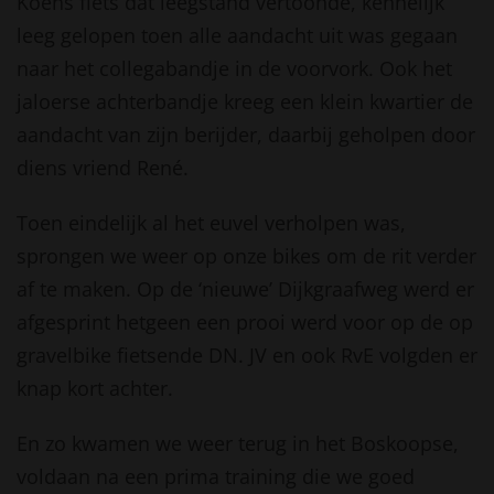
Koens fiets dat leegstand vertoonde, kennelijk
leeg gelopen toen alle aandacht uit was gegaan
naar het collegabandje in de voorvork. Ook het
jaloerse achterbandje kreeg een klein kwartier de
aandacht van zijn berijder, daarbij geholpen door
diens vriend René.
Toen eindelijk al het euvel verholpen was,
sprongen we weer op onze bikes om de rit verder
af te maken. Op de ‘nieuwe’ Dijkgraafweg werd er
afgesprint hetgeen een prooi werd voor op de op
gravelbike fietsende DN. JV en ook RvE volgden er
knap kort achter.
En zo kwamen we weer terug in het Boskoopse,
voldaan na een prima training die we goed