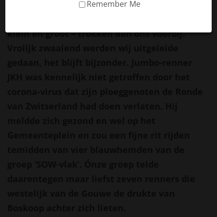
Remember Me
vanaf het Gemeenteplein. Heel Boskoop was
er voor uitgelopen, drommen supporters –
klein en groot – trokken aan ons voorbij.
Vrolijk zwaaiend werden wij uitgeleide
gedaan, het blijft bijzonder. Jumbo-renner
JKH was kennelijk niet getroffen door het
corona-virus dat zijn ploeggenoten de Ronde
van Zwitserland had doen verlaten. Hij
meldde zich gezond en wel op het
Gemeenteplein en zou een fijne rit rijden
temidden van vier blauwhemden van de
groep ‘SOW-vlak’. Ónze groep telde
daarentegen maar liefst zeven renners die
westelijk van de Gouwe de drukte van
Boskoop achter zich lieten.