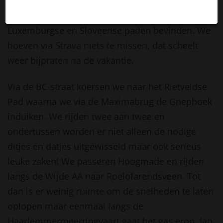
Christian. De vakantie is begonnen en dus
missen we enkele renners die zich op o.a.
Luxemburgse en Sloveense paden bevinden. We
hoeven via Strava niets te missen, dat scheelt
weer bijpraten na de vakantie.
Via de BC-straat koersen we naar het Rietveldse
Pad waarna we via de Maximabrug de Gnephoek
induiken. We rijden twee aan twee en
ondertussen worden er niet alleen de nodige
ditjes en datjes uitgewisseld maar ook serieus
leuke zaken! We passeren Hoogmade en rijden
langs de Wijde AA naar Roelofarendsveen. Tot
dan is er weinig ruimte om de snelheden te laten
oplopen maar eenmaal langs de
Haarlemmermeerringvaart gaat het gas erop. Jan