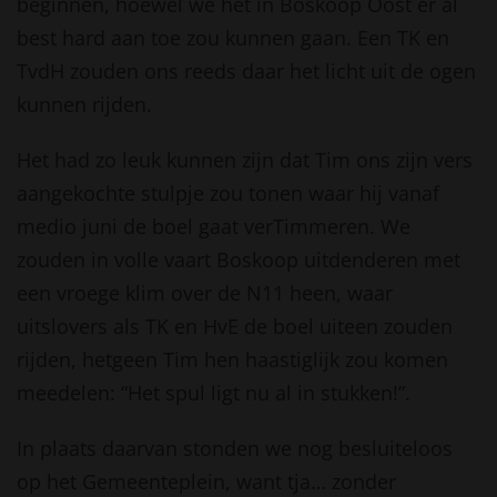
beginnen, hoewel we het in Boskoop Oost er al
best hard aan toe zou kunnen gaan. Een TK en
TvdH zouden ons reeds daar het licht uit de ogen
kunnen rijden.
Het had zo leuk kunnen zijn dat Tim ons zijn vers
aangekochte stulpje zou tonen waar hij vanaf
medio juni de boel gaat verTimmeren. We
zouden in volle vaart Boskoop uitdenderen met
een vroege klim over de N11 heen, waar
uitslovers als TK en HvE de boel uiteen zouden
rijden, hetgeen Tim hen haastiglijk zou komen
meedelen: “Het spul ligt nu al in stukken!”.
In plaats daarvan stonden we nog besluiteloos
op het Gemeenteplein, want tja… zonder