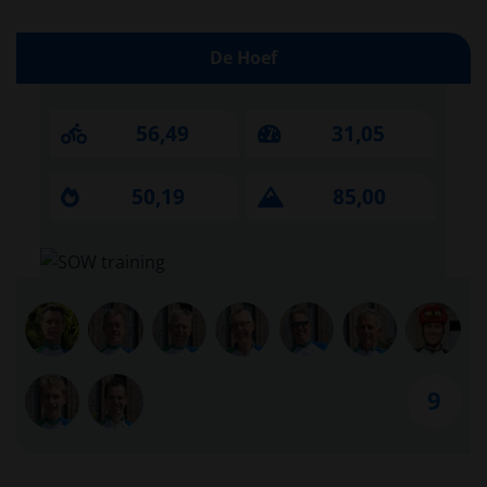
De Hoef
56,49
31,05
50,19
85,00
9