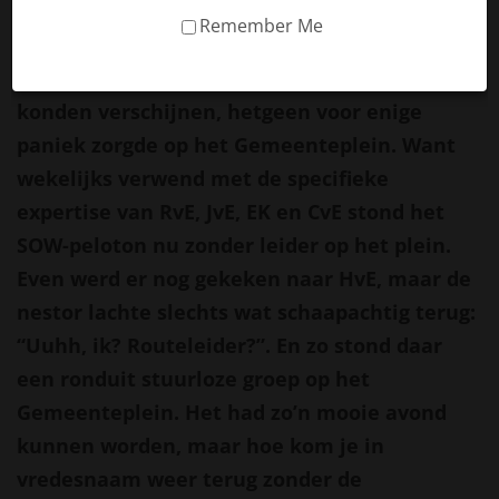
(RvE, KG), de Brug (JvE), Flora (CvE), Gouda (JV)
Remember Me
en Spaakenburg (EK). En zo kon het gebeuren
dat geen van de routeleiders aan de start
konden verschijnen, hetgeen voor enige
paniek zorgde op het Gemeenteplein. Want
wekelijks verwend met de specifieke
expertise van RvE, JvE, EK en CvE stond het
SOW-peloton nu zonder leider op het plein.
Even werd er nog gekeken naar HvE, maar de
nestor lachte slechts wat schaapachtig terug:
“Uuhh, ik? Routeleider?”. En zo stond daar
een ronduit stuurloze groep op het
Gemeenteplein. Het had zo’n mooie avond
kunnen worden, maar hoe kom je in
vredesnaam weer terug zonder de