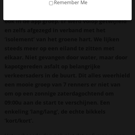
Remember Me
aanloop van de prachtige SOW klassieker niet
alleen voor lage druk in onze omgeving, maar
ook in de app groep. Er werd volop getwijfeld
en zelfs afgezegd in verband met het
‘isolement’ van het groene hart. We lijken
steeds meer op een eiland te zitten met
elkaar. Niet gevangen door water, maar door
kapotgereden asfalt op belangrijke
verkeersaders in de buurt. Dit alles weerhield
een mooie groep van 7 renners er niet van
om op een zonnige zaterdagochtend om
09:00u aan de start te verschijnen. Een
enkeling ‘lang/lang’, de echte bikkels
‘kort/kort’.