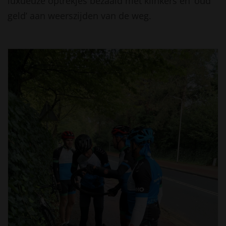
luxueuze optrekjes bezaaid met klinkers en ‘oud
geld’ aan weerszijden van de weg.