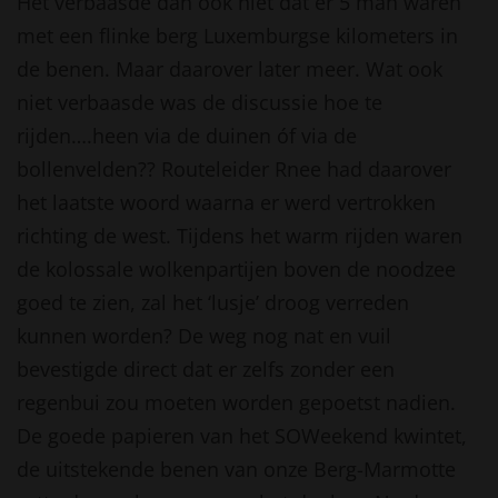
Het verbaasde dan ook niet dat er 5 man waren
met een flinke berg Luxemburgse kilometers in
de benen. Maar daarover later meer. Wat ook
niet verbaasde was de discussie hoe te
rijden….heen via de duinen óf via de
bollenvelden?? Routeleider Rnee had daarover
het laatste woord waarna er werd vertrokken
richting de west. Tijdens het warm rijden waren
de kolossale wolkenpartijen boven de noodzee
goed te zien, zal het ‘lusje’ droog verreden
kunnen worden? De weg nog nat en vuil
bevestigde direct dat er zelfs zonder een
regenbui zou moeten worden gepoetst nadien.
De goede papieren van het SOWeekend kwintet,
de uitstekende benen van onze Berg-Marmotte