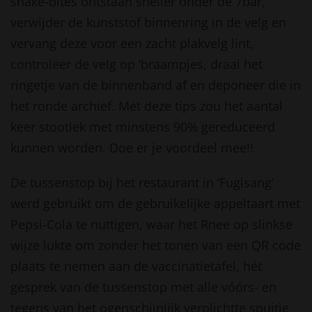
snake-bites ontstaan sneller onder de 7bar,
verwijder de kunststof binnenring in de velg en
vervang deze voor een zacht plakvelg lint,
controleer de velg op ‘braampjes, draai het
ringetje van de binnenband af en deponeer die in
het ronde archief. Met deze tips zou het aantal
keer stootlek met minstens 90% gereduceerd
kunnen worden. Doe er je voordeel mee!!
De tussenstop bij het restaurant in ‘Fuglsang’
werd gebruikt om de gebruikelijke appeltaart met
Pepsi-Cola te nuttigen, waar het Rnee op slinkse
wijze lukte om zonder het tonen van een QR code
plaats te nemen aan de vaccinatietafel, hét
gesprek van de tussenstop met alle vóórs- en
tegens van het ogenschijnlijk verplichtte spuitje