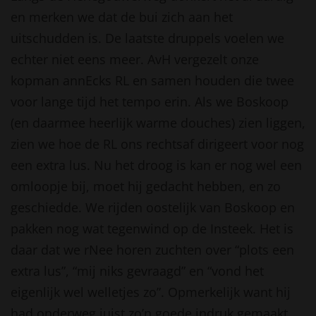
en merken we dat de bui zich aan het
uitschudden is. De laatste druppels voelen we
echter niet eens meer. AvH vergezelt onze
kopman annEcks RL en samen houden die twee
voor lange tijd het tempo erin. Als we Boskoop
(en daarmee heerlijk warme douches) zien liggen,
zien we hoe de RL ons rechtsaf dirigeert voor nog
een extra lus. Nu het droog is kan er nog wel een
omloopje bij, moet hij gedacht hebben, en zo
geschiedde. We rijden oostelijk van Boskoop en
pakken nog wat tegenwind op de Insteek. Het is
daar dat we rNee horen zuchten over “plots een
extra lus”, “mij niks gevraagd” en “vond het
eigenlijk wel welletjes zo”. Opmerkelijk want hij
had onderweg juist zo’n goede indruk gemaakt.