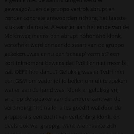
eigenlijk met de aanmeldingen werd er
gevraagd?….en de gruppo vertrok abrupt en
zonder concrete antwoorden richting het laatste
stuk van de route. Alwaar er aan het einde van de
Molenweg ineens een abrupt hóhóhóhó klonk,
verschrikt werd er naar de staart van de gruppo
gekeken…was er nu een ‘schaap’ vermist? een
kort telmoment bewees dat FvdH er niet meer bij
zat. OEF!! hoe dan….? Gelukkig was er TvdH met
een GSM om vaderlief te bellen om uit te zoeken
wat er aan de hand was, klonk er gelukkig vrij
snel op de speaker aan de andere kant van de
verbinding; “hé hallo, alles goed?! wat door de
gruppo als een zucht van verlichting klonk. én
deels ook wel grappig, want wie maakte zich