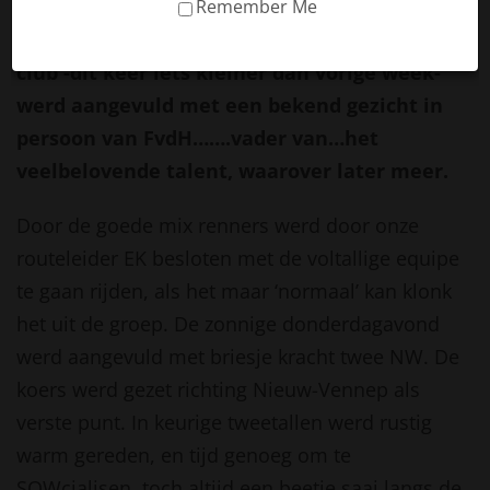
gemeenteplein, kort daarna voegde ook
Remember Me
nummer twaalf -Thijs- zich bij de groep. De
club -dit keer iets kleiner dan vorige week-
werd aangevuld met een bekend gezicht in
persoon van FvdH…….vader van…het
veelbelovende talent, waarover later meer.
Door de goede mix renners werd door onze
routeleider EK besloten met de voltallige equipe
te gaan rijden, als het maar ‘normaal’ kan klonk
het uit de groep. De zonnige donderdagavond
werd aangevuld met briesje kracht twee NW. De
koers werd gezet richting Nieuw-Vennep als
verste punt. In keurige tweetallen werd rustig
warm gereden, en tijd genoeg om te
SOWcialisen, toch altijd een beetje saai langs de