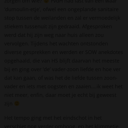
zorgen om wie?
FvdH had last van een waar
‘dumoulin-etje’, ofwel een ongeplande sanitaire
stop tussen de weilanden en zal er vermoedelijk
stiekem tussenuit zijn gedraaid. Afgesproken
werd dat hij zijn weg naar huis alleen zou
vervolgen. Tijdens het wachten ontstonden
diverse gesprekken en werden er SOW anekdotes
opgehaald, die van HS blijft daarvan het meeste
bij en ging over ‘de’ vader-zoon liefde en hoe ver
dat kan gaan, of was het de liefde tussen zoon-
vader en iets met oogsten en zaaien….ik weet het
niet meer, enfin, daar moet je echt bij geweest
zijn
Het tempo ging met het eindschot in het
verschiet nog verder omhoog, en het klimmetje