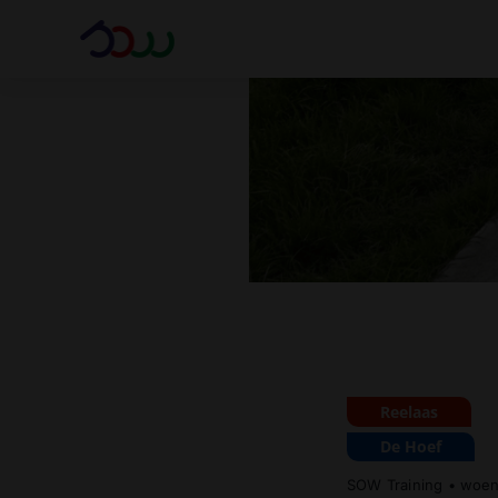
Ga
naar
inhoud
Reelaas
De Hoef
SOW Training
•
woen