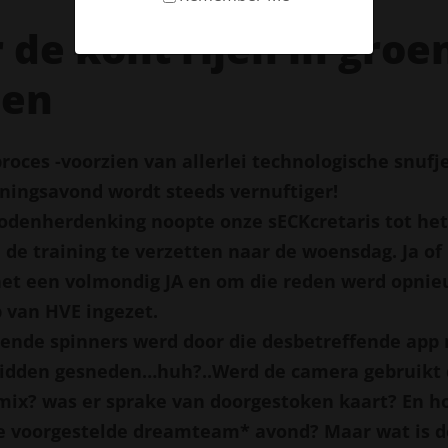
 de kont rijen in groe
jen
roces -voorzien van allerlei technologische snufj
iningsavond wordt steeds vernuftiger!
odenherdenking noopte onze sECKcretaris tot het
 de training te verzetten naar de woensdag. Ja of
het een volmondig JA en om die reden werd opnie
 van HVE ingezet.
ende spinners werd door die desbetreffende app
midden gesneden…huh?..Werd de camera gebruikt 
ix? was er sprake van doorgestoken kaart? En h
 voorgestelde dreamteam* avond? Maar wat is de