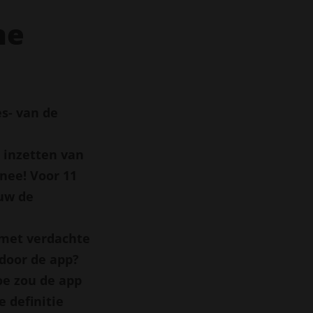
ne
es- van de
 inzetten van
 nee! Voor 11
uw de
 met verdachte
door de app?
oe zou de app
 definitie