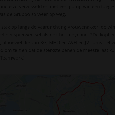
andje zo verwisseld en met een pomp van een toege
as de Gruppo zo weer op weg.
 stak op langs de vaart richting Vrouwenakker, de wi
wel het spierweefsel als ook het moyenne. *De kopbe
, alhoewel die van KG, MHO en AVH en JV soms net w
d om te zien dat de sterkste benen de meeste last ku
)Teamwork!