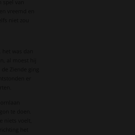
n spel van
een vreemd en
lfs niet zou
, het was dan
n, al moest hij
 de Ziende ging
ntstonden er
rten.
oornlaan
gon te doen.
 niets voelt,
richting het