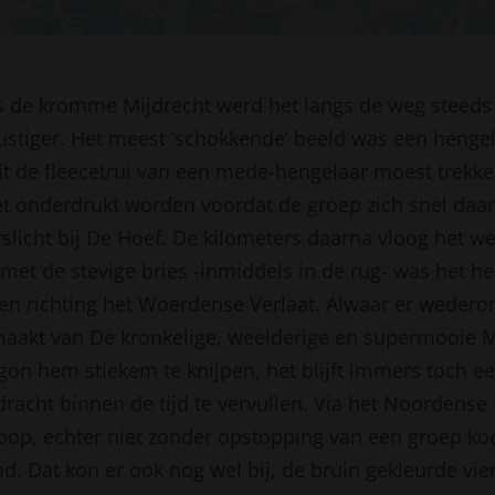
s de kromme Mijdrecht werd het langs de weg steeds
ustiger. Het meest ‘schokkende’ beeld was een hengel
uit de fleecetrui van een mede-hengelaar moest trekke
et onderdrukt worden voordat de groep zich snel da
rslicht bij De Hoef. De kilometers daarna vloog het 
met de stevige bries -inmiddels in de rug- was het he
ren richting het Woerdense Verlaat. Alwaar er weder
akt van De kronkelige, weelderige en supermooie M
gon hem stiekem te knijpen, het blijft immers toch e
racht binnen de tijd te vervullen. Via het Noordense
oop, echter niet zonder opstopping van een groep ko
d. Dat kon er ook nog wel bij, de bruin gekleurde vi