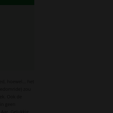
ed, hoewel… het
eedomride) zou
rek. Ook de
 in geen
 Aar. Gelukkig