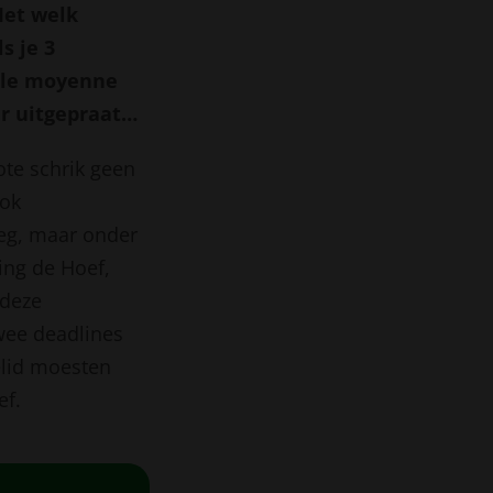
Met welk
s je 3
ale moyenne
er uitgepraat…
ote schrik geen
ook
eeg, maar onder
ing de Hoef,
 deze
twee deadlines
elid moesten
ef.