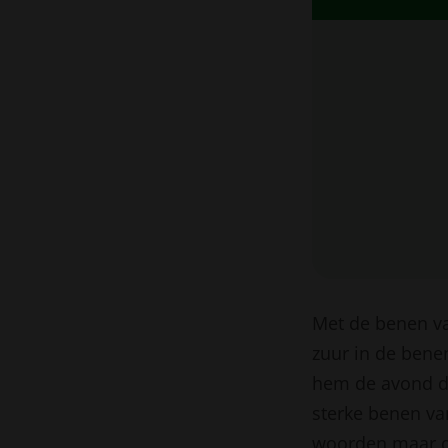
Met de benen v
zuur in de bene
hem de avond dik
sterke benen van
woorden maar da