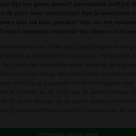
van? Zijn het goede benen? Gemiddelde leeftijd? 
n de start moet verschijnen? Kun je aansluiten al
reen niet lek hebt gereden? Wat zou het minim
f welke maximale snelheid? We raken er niet ov
ivakantie én een flinke dosis paktijd waren er tot gr
orhanden, ai…dat kwam niet vaak voor. Het was dan 
die tijdens het warmrijden geen zweet op de rug kr
idee om met de stevige NO4 wind koers te zetten richt
 open uitnodiging aangepakt om de verslaggever voor
ens in te zetten als RL in de dop. Er werden meteen 
ren EC en KG die later op de avond allebei een famili
lands grootste luchthaven even ten noorden van De Ho
UITSPRAAK VAN DE WEEK