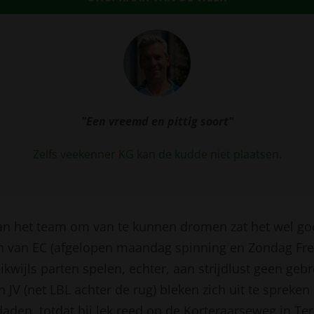
"Een vreemd en pittig soort"
Zelfs veekenner KG kan de kudde niet plaatsen.
an het team om van te kunnen dromen zat het wel go
n van EC (afgelopen maandag spinning en Zondag Fr
wijls parten spelen, echter, aan strijdlust geen geb
 JV (net LBL achter de rug) bleken zich uit te spreken
den, totdat hij lek reed op de Korteraarseweg in Ter