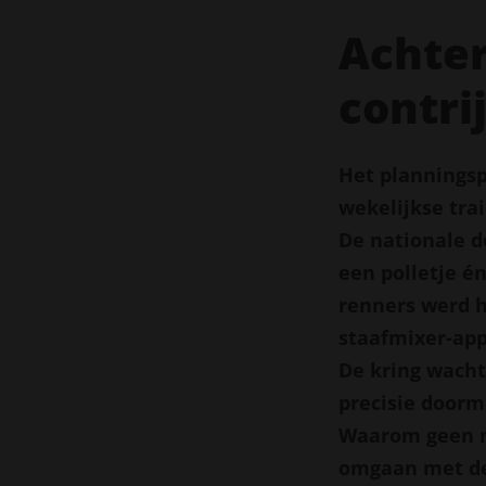
Achter
contri
Het planningsp
wekelijkse tra
De nationale d
een polletje én
renners werd 
staafmixer-app
De kring wacht
precisie door
Waarom geen m
omgaan met de