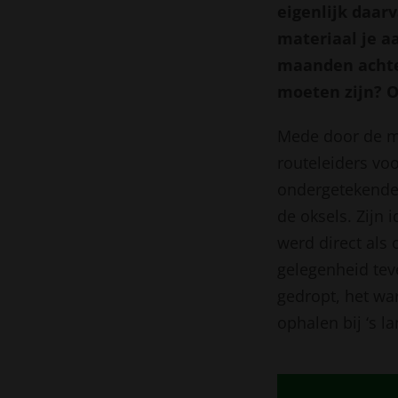
eigenlijk daar
materiaal je aa
maanden achte
moeten zijn? O
Mede door de me
routeleiders vo
ondergetekende 
de oksels. Zijn 
werd direct als
gelegenheid tev
gedropt, het wa
ophalen bij ‘s 