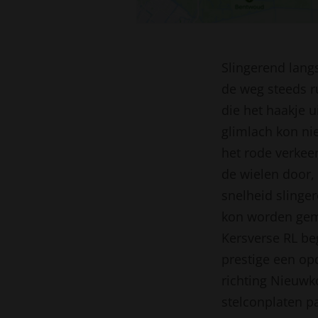
Slingerend lang
de weg steeds r
die het haakje 
glimlach kon ni
het rode verkee
de wielen door, 
snelheid slinge
kon worden gema
Kersverse RL be
prestige een opd
richting Nieuwk
stelconplaten pa