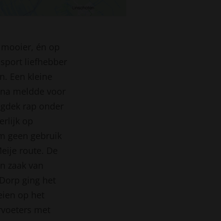
 mooier, én op
sport liefhebber
n. Een kleine
arna meldde voor
wegdek rap onder
erlijk op
om geen gebruik
eije route. De
en zaak van
 Dorp ging het
eien op het
ervoeters met