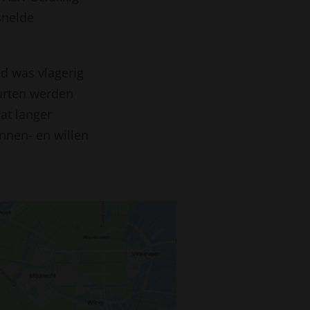
snelde
nd was vlagerig
urten werden
at langer
nnen- en willen