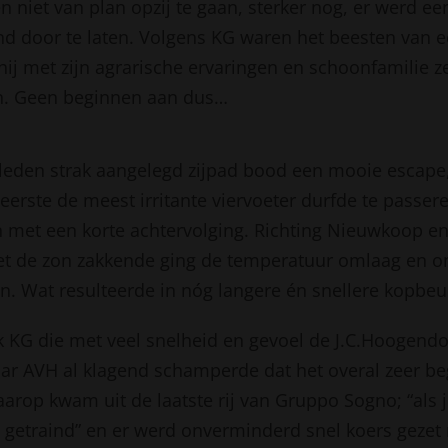
n niet van plan opzij te gaan, sterker nog, er werd ee
 door te laten. Volgens KG waren het beesten van 
e hij met zijn agrarische ervaringen en schoonfamilie ze
n. Geen beginnen aan dus…
eleden strak aangelegd zijpad bood een mooie escape
eerste de meest irritante viervoeter durfde te passere
 met een korte achtervolging. Richting Nieuwkoop en
et de zon zakkende ging de temperatuur omlaag en o
. Wat resulteerde in nóg langere én snellere kopbeu
 KG die met veel snelheid en gevoel de J.C.Hoogend
ar AVH al klagend schamperde dat het overal zeer be
rop kwam uit de laatste rij van Gruppo Sogno; “als je
 getraind” en er werd onverminderd snel koers gezet 