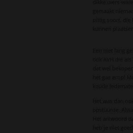
dikke uiers ware
gemaakt niemand
pittig soort, di
kunnen plaatse
Een niet lang g
ook AVH die als 
dat wel bekopen
het gas erop! M
koude ledematen
Het was dan ook
opstuurde. Alwa
Het antwoord daa
heb je niet goed