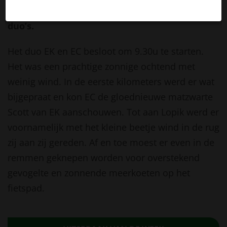
de coronamaatregelen niet in. Het werden
duo’s.
Het duo EK en EC besloot om 9.30u te starten.
Het was een prachtige zonnige ochtend met
weinig wind. In de eerste kilometers werd er wat
bijgepraat en kon EC de gloednieuwe matzwarte
Scott van EK aanschouwen. Tot aan Lopik werd er
voornamelijk met het kleine beetje wind in de rug
zij aan zij gereden. Af en toe moest er even in de
remmen geknepen worden voor overstekend
gevogelte en zonnende meerkoeten op het
fietspad.