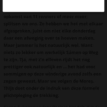
Gemeenteplein. Te groot als servet en te
klein als tafellaken, zeg maar. Bij een
opkomst van 11 renners of meer meer,
splitsen we ons. Zo hebben we het met elkaar
afgesproken, juist om niet elke donderdag
daar een afweging over te hoeven maken.
Maar jammer is het natuurlijk wel. Want
niets zo lekker om werkelijk Sámen op Weg
te zijn. Tja, met z’n elleven rijdt het nog
prettiger ook natuurlijk en … het had voor
sommigen op deze winderige avond zelfs een
zegen geweest. Maar we volgen de Mores.
Thijs doet onder de indruk van deze formele
plichtpleging de trekking.