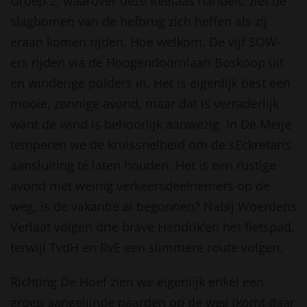
Groep 2, waarover deze Reelaas handelt, ziet de
slagbomen van de hefbrug zich heffen als zij
eraan komen rijden. Hoe welkom. De vijf SOW-
ers rijden via de Hoogendoornlaan Boskoop uit
en winderige polders in. Het is eigenlijk best een
mooie, zonnige avond, maar dat is verraderlijk
want de wind is behoorlijk aanwezig. In De Meije
temperen we de kruissnelheid om de sEckretaris
aansluiting te laten houden. Het is een rustige
avond met weinig verkeersdeelnemers op de
weg, is de vakantie al begonnen? Nabij Woerdens
Verlaat volgen drie brave Hendrik’en het fietspad,
terwijl TvdH en RvE een slimmere route volgen.
Richting De Hoef zien we eigenlijk enkel een
groep aangelijnde paarden op de weg (komt daar